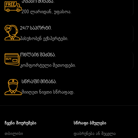
უფასო მიტანა.
200 ლარიდან, უფასოა.
24/7 საპორტი.
პასუხობენ ექსპერტები.
ონლაინ შეძენა.
კომფორტული მეთოდები.
სწრაფი მიტანა.
მიიღეთ ნივთი სწრაფად.
ᲩᲕᲔᲜᲘ ᲨᲝᲣᲠᲣᲛᲔᲑᲘ
ᲡᲬᲠᲐᲤᲘ ᲑᲛᲣᲚᲔᲑᲘ
თბილისი
დაბრუნება ან შეცვლა