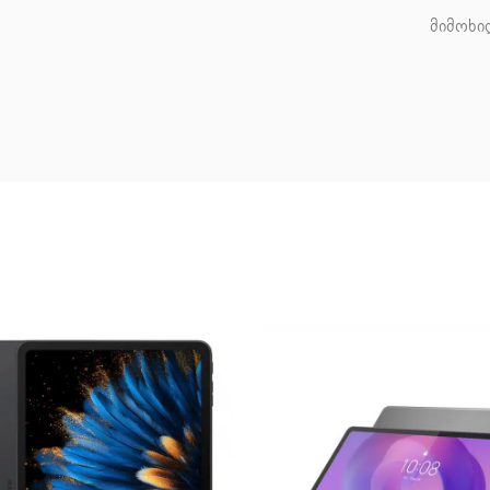
მიმოხი