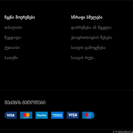
ᲩᲕᲔᲜᲘ ᲨᲝᲣᲠᲣᲛᲔᲑᲘ
ᲡᲬᲠᲐᲤᲘ ᲑᲛᲣᲚᲔᲑᲘ
თბილისი
დაბრუნება ან შეცვლა
ზუგდიდი
უსაფრთხოების წესები
ქუთაისი
საიტის გამოყენება
ბათუმი
საიტის რუქა
შეძენის მეთოდები: