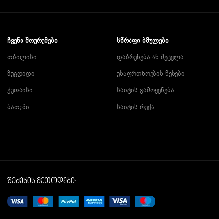
ᲩᲕᲔᲜᲘ ᲨᲝᲣᲠᲣᲛᲔᲑᲘ
ᲡᲬᲠᲐᲤᲘ ᲑᲛᲣᲚᲔᲑᲘ
თბილისი
დაბრუნება ან შეცვლა
ზუგდიდი
უსაფრთხოების წესები
ქუთაისი
საიტის გამოყენება
ბათუმი
საიტის რუქა
შეძენის მეთოდები: