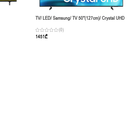
TV/ LED/ Samsung/ TV 50″(127cm)/ Crystal UHD
HD AI NU85
UE50U8000HUXPY 60Hz
(0)
1451
₾