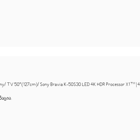
 50″(127cm)/ Sony Bravia K-50S30 LED 4K HDR Processor X1™ | 4K Ul
ზაცია
.