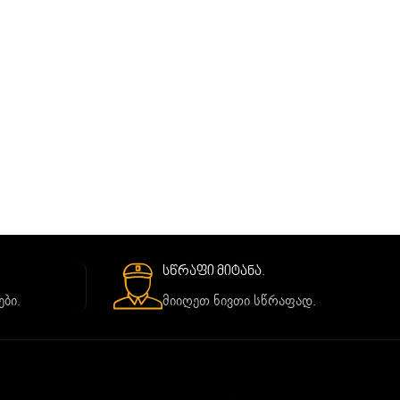
სწრაფი მიტანა.
ბი.
მიიღეთ ნივთი სწრაფად.