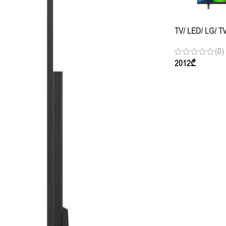
TV/ LED/ LG/ T
65NU850B6LA.
(0)
Smart TV 2026
2012
₾