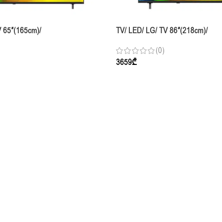
V 65″(165cm)/
TV/ LED/ LG/ TV 86″(218cm)/
AMCN NANO 4K UHD AI NU85
85NU850B6LA.AMCN NANO 4K U
(0)
Smart TV 2026
3659
₾