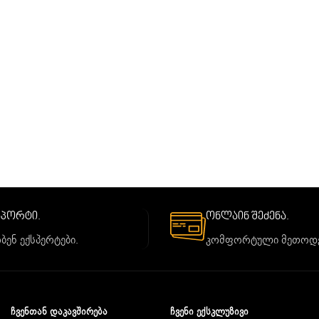
საპორტი.
ონლაინ შეძენა.
ბენ ექსპერტები.
კომფორტული მეთოდე
ᲩᲕᲔᲜᲗᲐᲜ ᲓᲐᲙᲐᲕᲨᲘᲠᲔᲑᲐ
ᲩᲕᲔᲜᲘ ᲔᲥᲡᲙᲚᲣᲖᲘᲕᲘ