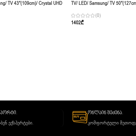
ng/ TV 43″(109cm)/ Crystal UHD
TV/ LED/ Samsung/ TV 50″(127cm
PY 60Hz
UE50U7000HUXPY 60Hz
(0)
1402
₾
საპორტი.
ონლაინ შეძენა.
ბენ ექსპერტები.
კომფორტული მეთოდე