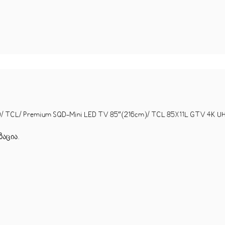
CL/ Premium SQD-Mini LED TV 85″(216cm)/ TCL 85X11L GTV 4K UHD 
ზაცია
.