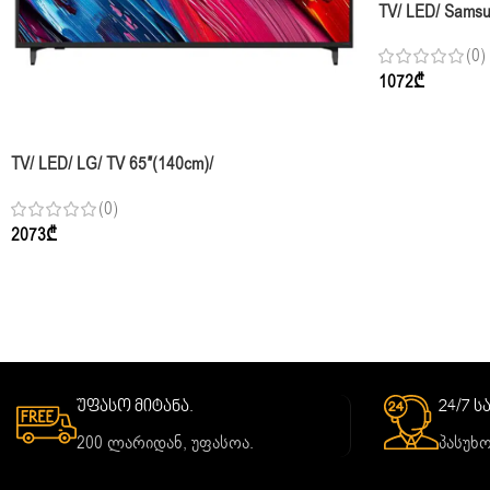
TV/ LED/ Samsu
UE43U7000HUX
(0)
1072
₾
SOLD OUT
TV/ LED/ LG/ TV 65″(140cm)/
65QNED70A6A.AMCN
(0)
2073
₾
უფასო მიტანა.
24/7 
200 ლარიდან, უფასოა.
პასუხო