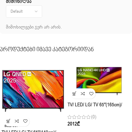
მიმოხილვა
მიმოხილვები ჯერ არ არის.
Პროდუქტები Იმავე Კატეგორიიდან
TV/ LED/ LG/ TV 65″(165cm)/
65NU850B6LA.AMCN NANO 4K
(0)
UHD AI NU85 Smart TV 2026
2012
₾
SOLD OUT