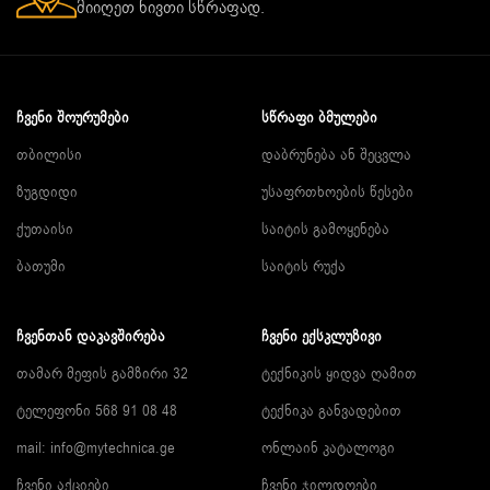
მიიღეთ ნივთი სწრაფად.
ᲩᲕᲔᲜᲘ ᲨᲝᲣᲠᲣᲛᲔᲑᲘ
ᲡᲬᲠᲐᲤᲘ ᲑᲛᲣᲚᲔᲑᲘ
თბილისი
დაბრუნება ან შეცვლა
ზუგდიდი
უსაფრთხოების წესები
ქუთაისი
საიტის გამოყენება
ბათუმი
საიტის რუქა
ᲩᲕᲔᲜᲗᲐᲜ ᲓᲐᲙᲐᲕᲨᲘᲠᲔᲑᲐ
ᲩᲕᲔᲜᲘ ᲔᲥᲡᲙᲚᲣᲖᲘᲕᲘ
თამარ მეფის გამზირი 32
ტექნიკის ყიდვა ღამით
ტელეფონი 568 91 08 48
ტექნიკა განვადებით
mail: info@mytechnica.ge
ონლაინ კატალოგი
ჩვენი აქციები
ჩვენი ჯილდოები