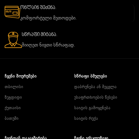
ონლაინ შეძენა.
კომფორტული მეთოდები.
სწრაფი მიტანა.
მიიღეთ ნივთი სწრაფად.
ᲩᲕᲔᲜᲘ ᲨᲝᲣᲠᲣᲛᲔᲑᲘ
ᲡᲬᲠᲐᲤᲘ ᲑᲛᲣᲚᲔᲑᲘ
თბილისი
დაბრუნება ან შეცვლა
ზუგდიდი
უსაფრთხოების წესები
ქუთაისი
საიტის გამოყენება
ბათუმი
საიტის რუქა
ᲩᲕᲔᲜᲗᲐᲜ ᲓᲐᲙᲐᲕᲨᲘᲠᲔᲑᲐ
ᲩᲕᲔᲜᲘ ᲔᲥᲡᲙᲚᲣᲖᲘᲕᲘ