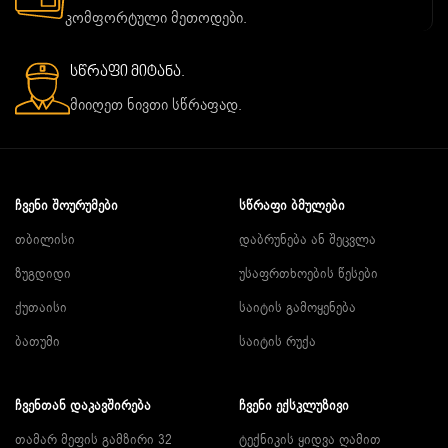
კომფორტული მეთოდები.
სწრაფი მიტანა.
მიიღეთ ნივთი სწრაფად.
ᲩᲕᲔᲜᲘ ᲨᲝᲣᲠᲣᲛᲔᲑᲘ
ᲡᲬᲠᲐᲤᲘ ᲑᲛᲣᲚᲔᲑᲘ
თბილისი
დაბრუნება ან შეცვლა
ზუგდიდი
უსაფრთხოების წესები
ქუთაისი
საიტის გამოყენება
ბათუმი
საიტის რუქა
ᲩᲕᲔᲜᲗᲐᲜ ᲓᲐᲙᲐᲕᲨᲘᲠᲔᲑᲐ
ᲩᲕᲔᲜᲘ ᲔᲥᲡᲙᲚᲣᲖᲘᲕᲘ
თამარ მეფის გამზირი 32
ტექნიკის ყიდვა ღამით