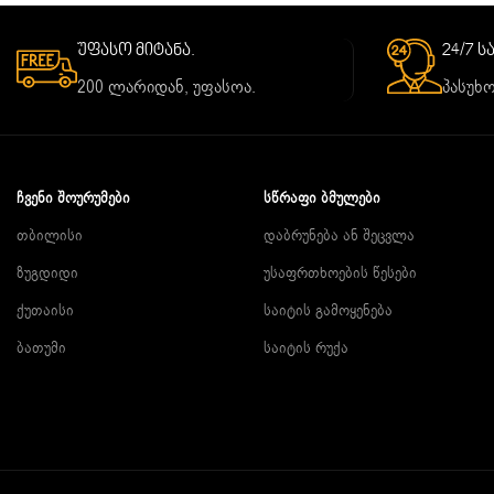
უფასო მიტანა.
24/7 
200 ლარიდან, უფასოა.
პასუხო
ᲩᲕᲔᲜᲘ ᲨᲝᲣᲠᲣᲛᲔᲑᲘ
ᲡᲬᲠᲐᲤᲘ ᲑᲛᲣᲚᲔᲑᲘ
თბილისი
დაბრუნება ან შეცვლა
ზუგდიდი
უსაფრთხოების წესები
ქუთაისი
საიტის გამოყენება
ბათუმი
საიტის რუქა