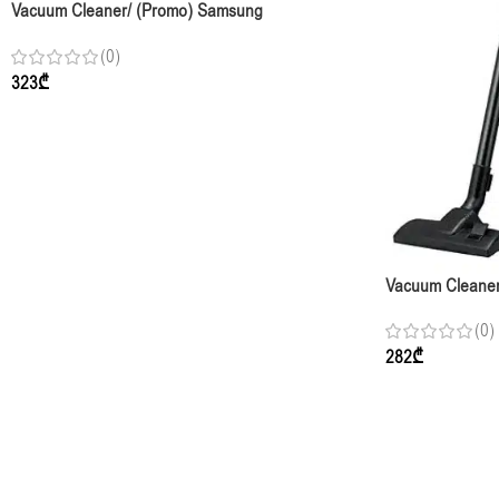
Vacuum Cleaner/ (Promo) Samsung
VCC885HH3P/XEV
(0)
323
₾
Vacuum Cleane
Blue
(0)
282
₾