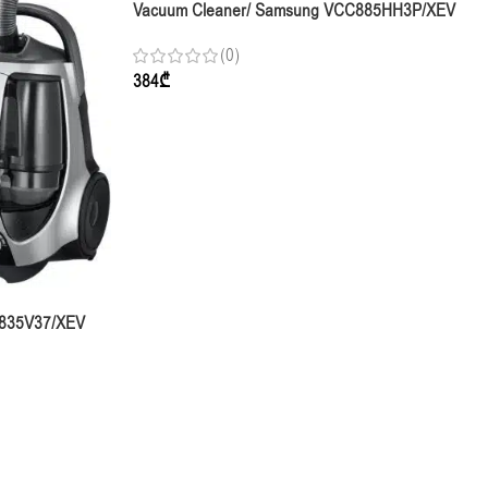
Vacuum Cleaner/ Samsung VCC885HH3P/XEV
Red Rambo
(0)
384
₾
8835V37/XEV