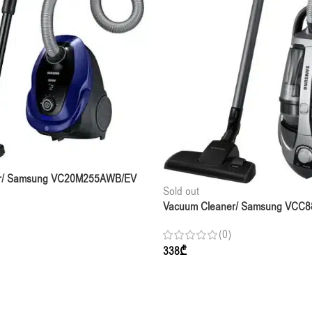
r/ Samsung VC20M255AWB/EV
Sold out
Vacuum Cleaner/ Samsung VCC
Grey Rambo
(0)
338
₾