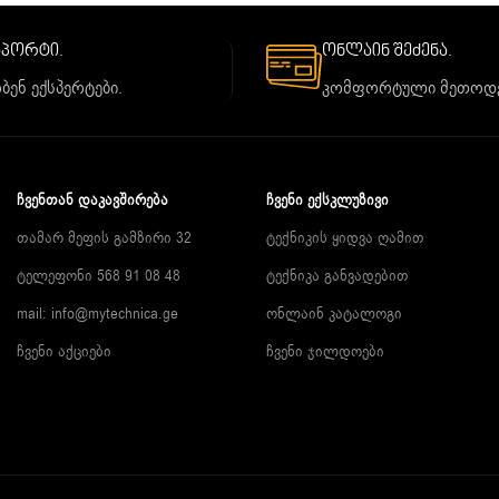
საპორტი.
ონლაინ შეძენა.
ბენ ექსპერტები.
კომფორტული მეთოდე
ᲩᲕᲔᲜᲗᲐᲜ ᲓᲐᲙᲐᲕᲨᲘᲠᲔᲑᲐ
ᲩᲕᲔᲜᲘ ᲔᲥᲡᲙᲚᲣᲖᲘᲕᲘ
თამარ მეფის გამზირი 32
ტექნიკის ყიდვა ღამით
ტელეფონი 568 91 08 48
ტექნიკა განვადებით
mail: info@mytechnica.ge
ონლაინ კატალოგი
ჩვენი აქციები
ჩვენი ჯილდოები