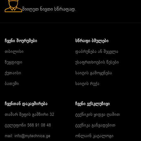
მიიღეთ ნივთი სწრაფად.
ᲩᲕᲔᲜᲘ ᲨᲝᲣᲠᲣᲛᲔᲑᲘ
ᲡᲬᲠᲐᲤᲘ ᲑᲛᲣᲚᲔᲑᲘ
თბილისი
დაბრუნება ან შეცვლა
ზუგდიდი
უსაფრთხოების წესები
ქუთაისი
საიტის გამოყენება
ბათუმი
საიტის რუქა
ᲩᲕᲔᲜᲗᲐᲜ ᲓᲐᲙᲐᲕᲨᲘᲠᲔᲑᲐ
ᲩᲕᲔᲜᲘ ᲔᲥᲡᲙᲚᲣᲖᲘᲕᲘ
თამარ მეფის გამზირი 32
ტექნიკის ყიდვა ღამით
ტელეფონი 568 91 08 48
ტექნიკა განვადებით
mail: info@mytechnica.ge
ონლაინ კატალოგი