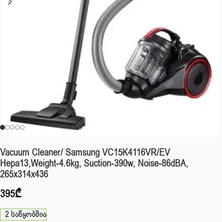
Vacuum Cleaner/ Samsung VC15K4116VR/EV
Hepa13,Weight-4.6kg, Suction-390w, Noise-86dBA,
265x314x436
395
₾
2 საწყობშია