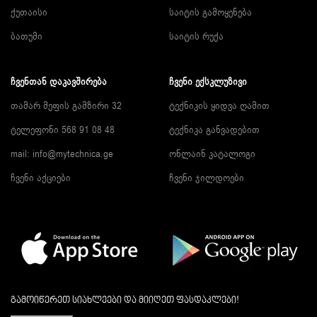
ქუთაისი
საიტის გამოყენება
ბათუმი
საიტის რუქა
ᲩᲕᲔᲜᲗᲐᲜ ᲓᲐᲙᲐᲕᲨᲘᲠᲔᲑᲐ
ᲩᲕᲔᲜᲘ ᲔᲥᲡᲙᲚᲣᲖᲘᲕᲘ
თამარ მეფის გამზირი 32
ტექნიკის ყიდვა ღამით
ტელეფონი 568 91 08 48
ტექნიკა განვადებით
mail: info@mytechnica.ge
ონლაინ კატალოგი
ჩვენი აქციები
ჩვენი ჯილდოები
გამოიწერეთ სიახლეები და მიიღეთ ფასდაკლები!