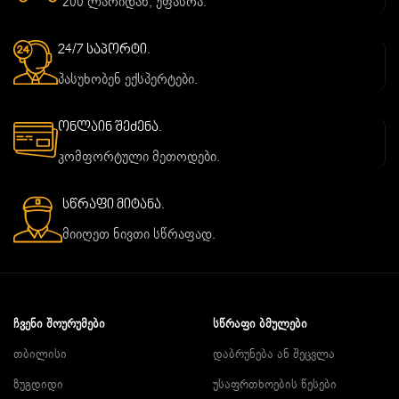
200 ლარიდან, უფასოა.
24/7 საპორტი.
პასუხობენ ექსპერტები.
ონლაინ შეძენა.
კომფორტული მეთოდები.
სწრაფი მიტანა.
მიიღეთ ნივთი სწრაფად.
ᲩᲕᲔᲜᲘ ᲨᲝᲣᲠᲣᲛᲔᲑᲘ
ᲡᲬᲠᲐᲤᲘ ᲑᲛᲣᲚᲔᲑᲘ
თბილისი
დაბრუნება ან შეცვლა
ზუგდიდი
უსაფრთხოების წესები