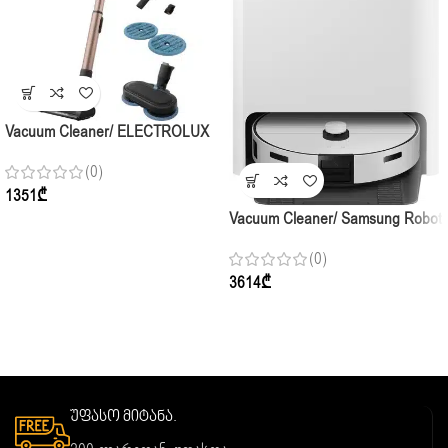
Vacuum Cleaner/ ELECTROLUX
EP82H25WET STICK
(0)
1351
₾
Vacuum Cleaner/ Samsung Robot
Wet Celaining VR7MD97714G/EV
(0)
3614
₾
უფასო მიტანა.