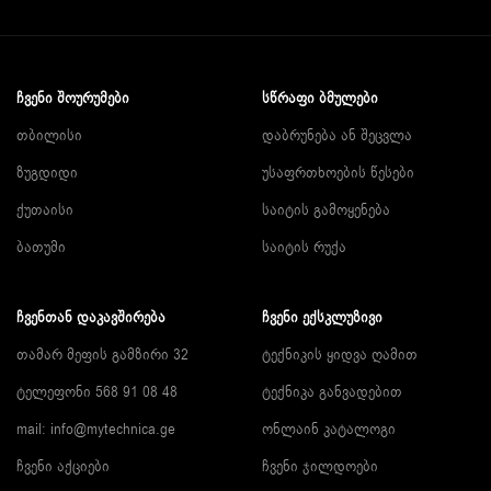
ᲩᲕᲔᲜᲘ ᲨᲝᲣᲠᲣᲛᲔᲑᲘ
ᲡᲬᲠᲐᲤᲘ ᲑᲛᲣᲚᲔᲑᲘ
თბილისი
დაბრუნება ან შეცვლა
ზუგდიდი
უსაფრთხოების წესები
ქუთაისი
საიტის გამოყენება
ბათუმი
საიტის რუქა
ᲩᲕᲔᲜᲗᲐᲜ ᲓᲐᲙᲐᲕᲨᲘᲠᲔᲑᲐ
ᲩᲕᲔᲜᲘ ᲔᲥᲡᲙᲚᲣᲖᲘᲕᲘ
თამარ მეფის გამზირი 32
ტექნიკის ყიდვა ღამით
ტელეფონი 568 91 08 48
ტექნიკა განვადებით
mail: info@mytechnica.ge
ონლაინ კატალოგი
ჩვენი აქციები
ჩვენი ჯილდოები