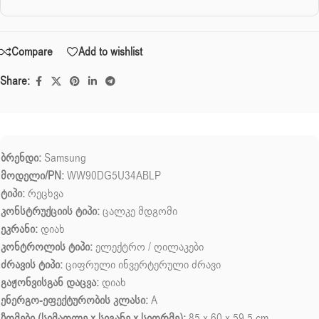
Compare
Add to wishlist
Share:
ბრენდი:
Samsung
მოდელი/PN:
WW90DG5U34ABLP
ტიპი:
რეცხვა
კონსტრუქციის ტიპი:
ცალკე მდგომი
ეკრანი:
დიახ
კონტროლის ტიპი:
ელექტრო / ღილაკები
ძრავის ტიპი:
ციფრული ინვერტერული ძრავი
გაჟონვისგან დაცვა:
დიახ
ენერგო-ეფექტურობის კლასი:
A
ზომები (სიმაღლე x სიგანე x სიღრმე):
85 x 60 x 59.5 cm