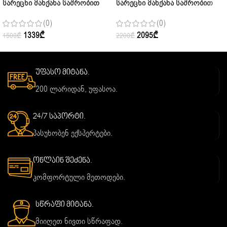
Სარეცხი Მანქანა Საშრობით
Სარეცხი Მანქანა Საშრობით
Midea MDG09C80|w Pure White
Midea MF200D80WB/T Silver 9
(0)
(0)
8 Კგ
Კგ
1339
₾
2095
₾
1500
₾
2200
₾
უფასო მიტანა.
200 ლარიდან, უფასოა.
24/7 საპორტი.
პასუხობენ ექსპერტები.
ონლაინ შეძენა.
კომფორტული მეთოდები.
სწრაფი მიტანა.
მიიღეთ ნივთი სწრაფად.