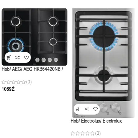
Hob/ AEG/ AEG HKB64420NB /
4Gas / 60cm / Black Glass
(0)
1069
₾
Hob/ Electrolux/ Electrolux
EGG3322NVX / Gas-Domino /
(0)
30cm / Stainless Steel