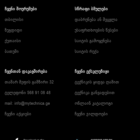
ᲩᲕᲔᲜᲘ ᲨᲝᲣᲠᲣᲛᲔᲑᲘ
ᲡᲬᲠᲐᲤᲘ ᲑᲛᲣᲚᲔᲑᲘ
თბილისი
დაბრუნება ან შეცვლა
ზუგდიდი
უსაფრთხოების წესები
ქუთაისი
საიტის გამოყენება
ბათუმი
საიტის რუქა
ᲩᲕᲔᲜᲗᲐᲜ ᲓᲐᲙᲐᲕᲨᲘᲠᲔᲑᲐ
ᲩᲕᲔᲜᲘ ᲔᲥᲡᲙᲚᲣᲖᲘᲕᲘ
თამარ მეფის გამზირი 32
ტექნიკის ყიდვა ღამით
ტელეფონი 568 91 08 48
ტექნიკა განვადებით
mail: info@mytechnica.ge
ონლაინ კატალოგი
ჩვენი აქციები
ჩვენი ჯილდოები