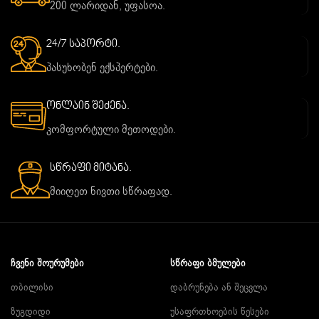
200 ლარიდან, უფასოა.
24/7 საპორტი.
პასუხობენ ექსპერტები.
ონლაინ შეძენა.
კომფორტული მეთოდები.
სწრაფი მიტანა.
მიიღეთ ნივთი სწრაფად.
ᲩᲕᲔᲜᲘ ᲨᲝᲣᲠᲣᲛᲔᲑᲘ
ᲡᲬᲠᲐᲤᲘ ᲑᲛᲣᲚᲔᲑᲘ
თბილისი
დაბრუნება ან შეცვლა
ზუგდიდი
უსაფრთხოების წესები