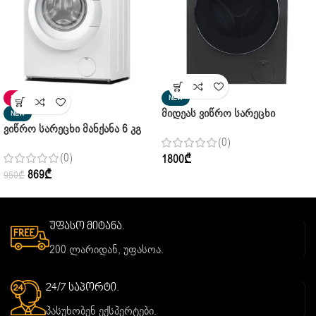
SALE
NEW
Მიდეას Ვიწრო Სარეცხი
NEW
Ვიწრო Სარეცხი Მანქანა 6 Კგ
Მანქანა Midea MF200 W90WB/T
(0)
Midea MFE06W60/W Pure White
Pure Black 9 Კგ
(0)
1800
₾
869
₾
950
₾
უფასო მიტანა.
200 ლარიდან, უფასოა.
24/7 საპორტი.
პასუხობენ ექსპერტები.