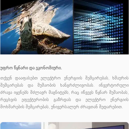
უფრო წყნარი და ეკონომიური.
თქვენ დააფასებთ ელექტრო ენერგიის შემცირებას, ხმაურის
შემცირებას და მუშაობის ხანგრძლივობას. ინვერტორული
ძრავა იყენებს მძლავრ მაგნიტებს, რაც იწვევს წყნარ მუშაობას,
რეცხვის ეფექტურობის გაზრდას და ელექტრო ენერგიის
მოხმარების შემცირებას, უნივერსალურ ძრავთან შედარებით.