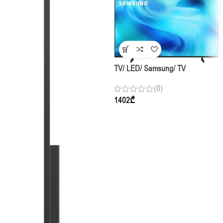
TV/ LED/ Samsung/ TV
50″(127cm)/ Crystal UHD
(0)
UE50U7000HUXPY 60Hz
1402
₾